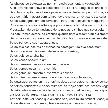
As chuvas de trovoada aumentam prodigiosamente a vegetação
Sinal infalível de chuva e desprender-se e cair a ferrugem da chamine
Se o fogo crepita; se a brasa parece mais ardente do que costuma; s
pelo contrário, haverá bom tempo, se a chama for vertical e tranquila
Se os patos grasnam, se esvoaçam inquietos e inquietos mergulham 
Chuva anunciam as abelhas que pouco se apartam dos seus cortiços e
Pressagiam de certo mudanca de tempo as galinhas que se espojam n
Indicam tempo sereno as aranhas quando fiam e tecem tran-quilamente
São sinais de mau tempo as mordeduras das moscas e suas importun
Tende por certo que haverá chuva:
Se as ovelhas são mais tenazes na pastagem, do que costumam;
Se os morcegos não saem de seus esconderijos;
Se os bois se arrebanham;
Se as vacas sorvem o ar;
Se os carneiros, se as cabras se combatem;
Se os porcos espalham a comida;
Se os gatos se lambem e escovam a cabeca
Se os cães raspam a terra, comem erva e uivam ladrando;
Se quaisquer outros animais, enfim, dão, como estes, sinais evidente
As folhas pendentes e como murchas da major parte dos nossos vegeta
De reiteradas observações feitas por homens inteligentes, consta q
brandos os de 1686, 1712, 1738, 1764, 1790, 1816 e 1842
Também está verificado que 45 anos são, com muita probabili-dade, o
Boa noite após mau tempo, traz depressa a chuva ou o vento.