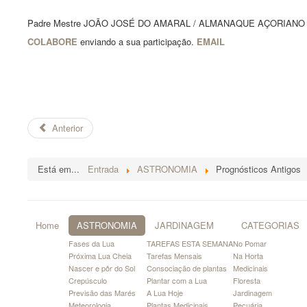
Padre Mestre JOÃO JOSÉ DO AMARAL / ALMANAQUE AÇORIANO
COLABORE
enviando a sua participação.
EMAIL
Anterior
Está em...
Entrada
ASTRONOMIA
Prognósticos Antigos
Home
ASTRONOMIA
JARDINAGEM
CATEGORIAS
Fases da Lua
TAREFAS ESTA SEMANA
No Pomar
Próxima Lua Cheia
Tarefas Mensais
Na Horta
Nascer e pôr do Sol
Consociação de plantas
Medicinais
Crepúsculo
Plantar com a Lua
Floresta
Previsão das Marés
A Lua Hoje
Jardinagem
Meteorologia
Plantas Medicinais
Pecuária