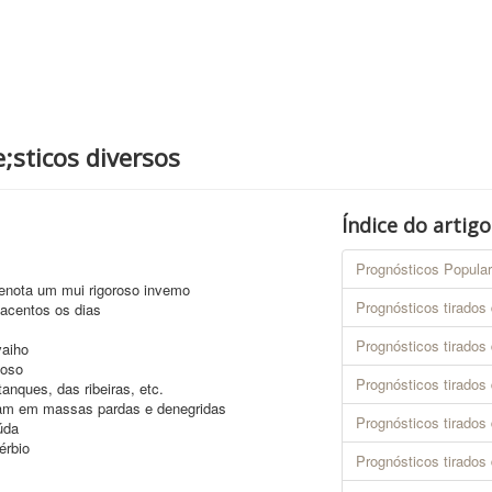
;sticos diversos
Índice do artigo
Prognósticos Popula
denota um mui rigoroso invemo
Prognósticos tirados
acentos os dias
Prognósticos tirados
vaiho
çoso
Prognósticos tirados
anques, das ribeiras, etc.
lam em massas pardas e denegridas
Prognósticos tirado
úda
érbio
Prognósticos tirados