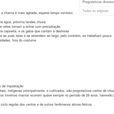
Prognósticos diverso
Todas as páginas
e a chama é mais agitada, esperai tempo ventoso;
na água, próxima tendes chuva
 neles tornam a entrar com precipitação
a capoeira; e os galos que cantam a deshoras
 as suas teias e as estendem ao largo; pelo contrário, se trabalham pouco
idades, fora do costume
s de inquietação
is, indígenas principalmente, e cultivados, são prognósticos certos de chu
ue os invemos macios ocorrem quase sempre no período de 26 anos; havendo p
 ciclo regular dos ventos e de outros fen6menos atmos-féricos