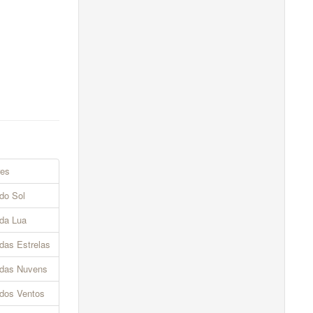
res
 do Sol
 da Lua
 das Estrelas
s das Nuvens
 dos Ventos