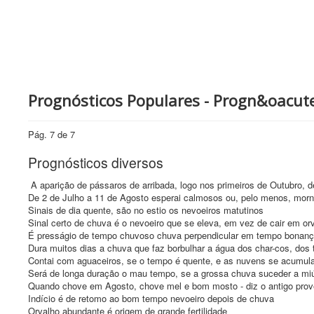
Prognósticos Populares - Progn&oacute
Pág. 7 de 7
Prognósticos diversos
A aparição de pássaros de arribada, logo nos primeiros de Outubro, 
De 2 de Julho a 11 de Agosto esperai calmosos ou, pelo menos, morn
Sinais de dia quente, são no estio os nevoeiros matutinos
Sinal certo de chuva é o nevoeiro que se eleva, em vez de cair em or
É presságio de tempo chuvoso chuva perpendicular em tempo bonan
Dura muitos dias a chuva que faz borbulhar a água dos char-cos, dos t
Contai com aguaceiros, se o tempo é quente, e as nuvens se acumu
Será de longa duração o mau tempo, se a grossa chuva suceder a mi
Quando chove em Agosto, chove mel e bom mosto - diz o antigo prov
Indício é de retomo ao bom tempo nevoeiro depois de chuva
Orvalho abundante é origem de grande fertilidade