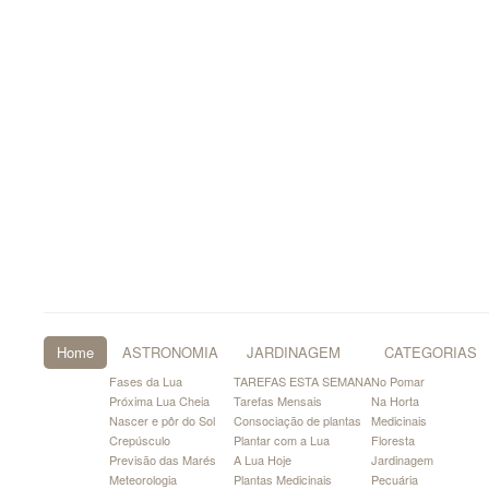
Home
ASTRONOMIA
JARDINAGEM
CATEGORIAS
Fases da Lua
TAREFAS ESTA SEMANA
No Pomar
Próxima Lua Cheia
Tarefas Mensais
Na Horta
Nascer e pôr do Sol
Consociação de plantas
Medicinais
Crepúsculo
Plantar com a Lua
Floresta
Previsão das Marés
A Lua Hoje
Jardinagem
Meteorologia
Plantas Medicinais
Pecuária