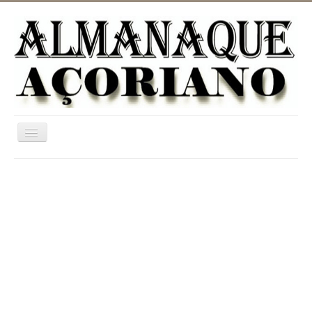
Ativar/Desativar
navegação
Home
ASTRONOMIA
JARDINAGEM
CATEGORIAS
UTILIDADES
INFORMAÇÃO
DICIONÁRIO RURAL