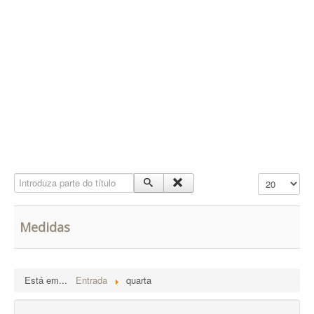
Contatos
PESQUISAR
Introduza parte do título
Qtd. a mostra
Medidas
Está em...
Entrada
quarta