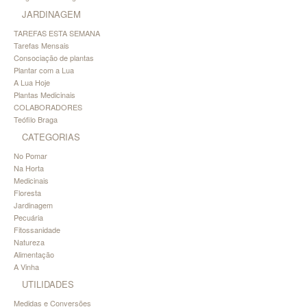
JARDINAGEM
TAREFAS ESTA SEMANA
Tarefas Mensais
Consociação de plantas
Plantar com a Lua
A Lua Hoje
Plantas Medicinais
COLABORADORES
Teófilo Braga
CATEGORIAS
No Pomar
Na Horta
Medicinais
Floresta
Jardinagem
Pecuária
Fitossanidade
Natureza
Alimentação
A Vinha
UTILIDADES
Medidas e Conversões