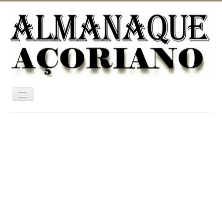
Ativar/Desativar
navegação
Home
ASTRONOMIA
JARDINAGEM
CATEGORIAS
UTILIDADES
INFORMAÇÃO
DICIONÁRIO RURAL