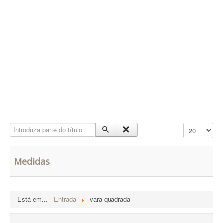
Contatos
PESQUISAR
Introduza parte do título
Qtd. a mostra
Medidas
Está em...
Entrada
vara quadrada