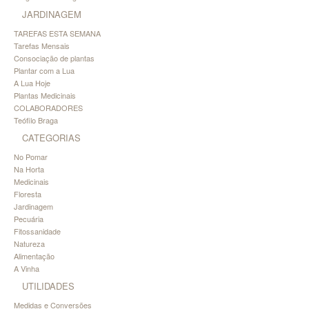
JARDINAGEM
TAREFAS ESTA SEMANA
Tarefas Mensais
Consociação de plantas
Plantar com a Lua
A Lua Hoje
Plantas Medicinais
COLABORADORES
Teófilo Braga
CATEGORIAS
No Pomar
Na Horta
Medicinais
Floresta
Jardinagem
Pecuária
Fitossanidade
Natureza
Alimentação
A Vinha
UTILIDADES
Medidas e Conversões