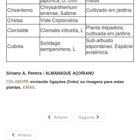
japonica, D. Don
matas
Chrysanthemum
Crisantemo
Cultivado em jardins
sinense, Sabine
Cristas
Vide Criptoméria
Planta trepadora,
Clenlatite
Clematis viticella, L
cultivada em jardins
Sub-arbusto
Solidago
Cubres
espontâneo. Espécie
sempervirens, L
endémica
Silvano A. Pereira /
ALMANAQUE AÇORIANO
COLABORE
enviando ligações (links) ou imagens para estas
plantas.
EMAIL
Anterior
Seguinte
Anterior