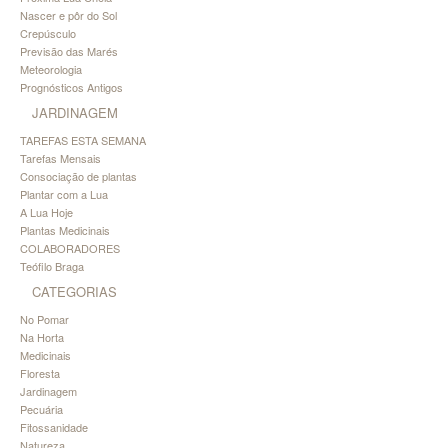
Nascer e pôr do Sol
Crepúsculo
Previsão das Marés
Meteorologia
Prognósticos Antigos
JARDINAGEM
TAREFAS ESTA SEMANA
Tarefas Mensais
Consociação de plantas
Plantar com a Lua
A Lua Hoje
Plantas Medicinais
COLABORADORES
Teófilo Braga
CATEGORIAS
No Pomar
Na Horta
Medicinais
Floresta
Jardinagem
Pecuária
Fitossanidade
Natureza