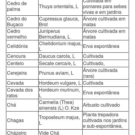
Cultivada em
Cedro de
Thuya orientalis, L
pomares para sebes
palma
vivas e em jardins
Cedro do
Cupressus glauca,
Árvore cultivada em
Buçaco
Brot
matas
Cedro
Juniperus
Árvore cultivada em
vermelho
Bermudiana, L
matas
Chelidonium majus,
Celidónia
Erva espontânea
L
Cenoura
Daucus carola, L
Cultivada
Centeio
Secale cerca/e, L
Cultivado,
Árvore cultivada
Cerejeira
Prunus aviam, L
(rara)
Cevada
Hordeum vulgare, L
Cultivada
Cevada dos
Hordeum murinum,
Erva espontânea
ratos
L
Carmelia (Thea)
Chá
Arbusto cultivado
sinensis (L) O. Kze
Planta trepadora
Tropoeleum majus,
Chagas
cultivada nos jardins
L
e sub-espontânea,
Cházeiro
Vide Chá