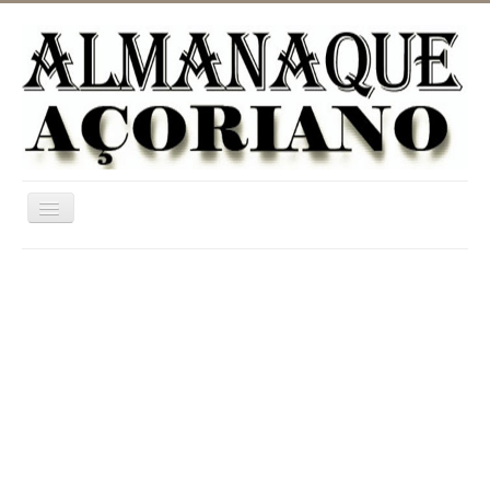
Ativar/Desativar
navegação
Home
ASTRONOMIA
JARDINAGEM
CATEGORIAS
UTILIDADES
INFORMAÇÃO
DICIONÁRIO RURAL