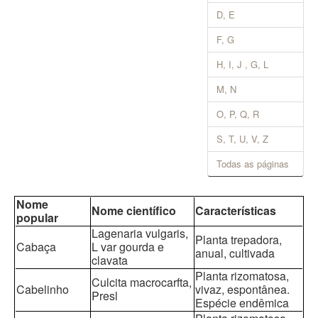
D, E
F, G
H, I, J , G, L
M, N
O, P, Q, R
S, T, U, V, Z
Todas as páginas
Nome
Nome científico
Características
popular
Lagenaria vulgaris,
Planta trepadora,
Cabaça
L var gourda e
anual, cultivada
clavata
Planta rizomatosa,
Culcita macrocarfta,
Cabelinho
vivaz, espontânea.
Presl
Espécie endêmica