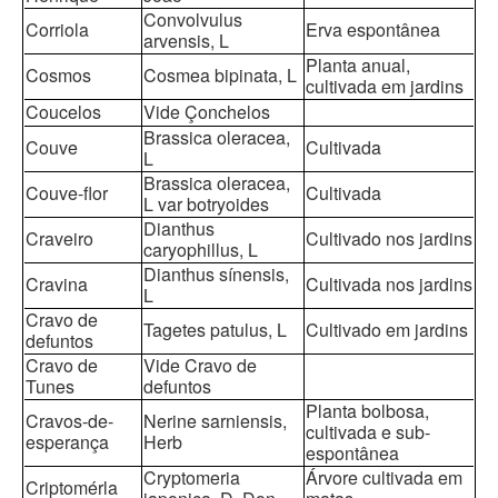
Convolvulus
Corriola
Erva espontânea
arvensis, L
Planta anual,
Cosmos
Cosmea bipinata, L
cultivada em jardins
Coucelos
Vide Çonchelos
Brassica oleracea,
Couve
Cultivada
L
Brassica oleracea,
Couve-flor
Cultivada
L var botryoides
Dianthus
Craveiro
Cultivado nos jardins
caryophillus, L
Dianthus sínensis,
Cravina
Cultivada nos jardins
L
Cravo de
Tagetes patulus, L
Cultivado em jardins
defuntos
Cravo de
Vide Cravo de
Tunes
defuntos
Planta bolbosa,
Cravos-de-
Nerine sarniensis,
cultivada e sub-
esperança
Herb
espontânea
Cryptomeria
Árvore cultivada em
Criptomérla