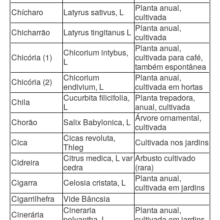
Planta anual,
Chícharo
Latyrus sativus, L
cultivada
Planta anual,
Chicharrão
Latyrus tingitanus L
cultivada
Planta anual,
Chicorium intybus,
Chicória (1)
cultivada para café,
L
também espontânea
Chicorium
Planta anual,
Chicória (2)
endivium, L
cultivada em hortas
Cucurbita filicifolia,
Planta trepadora,
Chila
L
anual, cultivada
Árvore ornamental,
Chorão
Salix Babylonica, L
cultivada
Cicas revoluta,
Cica
Cultivada nos jardins
Thleg
Citrus medica, L var
Arbusto cultivado
Cidreira
cedra
(rara)
Planta anual,
Cigarra
Celosia cristata, L
cultivada em jardins
Cigarrilhefra
Vide Bâncsia
Cineraria
Planta anual,
Cinerária
polyantha, L
cultivada em jardins