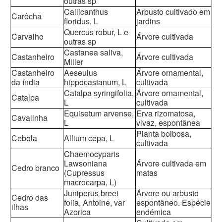
outras sp
Callicanthus
Arbusto cultivado em
Carôcha
floridus, L
jardins
Quercus robur, L e
Carvalho
Árvore cultivada
outras sp
Castanea saliva,
Castanheiro
Árvore cultivada
Miller
Castanheiro
Aeseulus
Árvore ornamental,
da índia
hippocastanum, L
cultivada
Catalpa syringifolia,
Árvore ornamental,
Catalpa
L
cultivada
Equisetum arvense,
Erva rizomatosa,
Cavallnha
L
vivaz, espontânea
Planta bolbosa,
Cebola
Allium cepa, L
cultivada
Chaemocyparis
Lawsoniana
Árvore cultivada em
Cedro branco
(Cupressus
matas
macrocarpa, L)
Juniperus breei
Árvore ou arbusto
Cedro das
folia, Antoine, var
espontâneo. Espécie
ilhas
Azorica
endémica