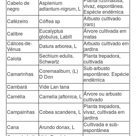
Planta rizomatosa,
Cabelo de
Asplenium
vivaz, espontânea.
negro
adiantum-nigrum, L
Espécie endêmica
Arbusto cultivado
Cafézeiro
Cóffea sp
(raro)
Eucalyptus
Árvore cultivada em
Calibre
globulus, Labill
matas
Cálices-de-
Arbusto cultivado em
Datura arborea, L
Vénus
jardins
Sechium edulis,
Planta trepadora,
Calota
Schwartz
cultivada
Sub-arbusto
Coremaalbum, (L)
Camarinhas
espontâneo. Espécie
D Don
endêmica
Cambará
Vide Lan tana
Árvore ou arbusto
Camélia
Camelia jaftonica, L
cultivado
Planta trepadora,
Campainhas
Cobea scandens, L
vivaz, cultivada em
jardins
Cultivada e sub-
Cana
Arundo donax, L
espontânea