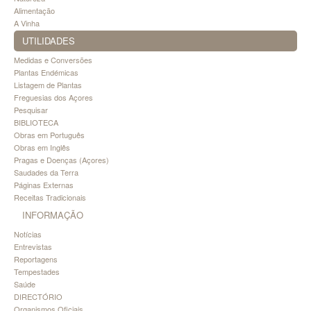
Alimentação
A Vinha
UTILIDADES
Medidas e Conversões
Plantas Endémicas
Listagem de Plantas
Freguesias dos Açores
Pesquisar
BIBLIOTECA
Obras em Português
Obras em Inglês
Pragas e Doenças (Açores)
Saudades da Terra
Páginas Externas
Receitas Tradicionais
INFORMAÇÃO
Notícias
Entrevistas
Reportagens
Tempestades
Saúde
DIRECTÓRIO
Organismos Oficiais