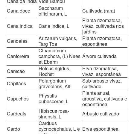
Cana da India
Vide Bambú
Saccharum
Cana doce
Cultivada (rara)
officinarum, L
Planta rizomatosa,
Cana indica
Cana Indica, L
vivaz, cultivada nos
jardins
Arizarurn vulgaris,
Planta rizomatosa,
Candeias
Targ Toa
espontânea
Cinamomum
Canforeira
camphora, (L) Nees
Árvore cultivada
et Eberm
Holcus rigidus,
Erva rizomatosa,
Canicão
Hochst
vivaz, espontânea
Pelargonium
Sub-arbusto vivaz,
Capitães
graveolens, Ait
cultivado
Planta anual,
Physalis
Capuchos
arbustiva, cultivada e
pubesceras, L
espontânea
Hibiscus rosa-
Cardeais
Arbusto cultivado
sinensis, L
Carduus
Cardo
pycnocephalus, L e
Erva espontânea