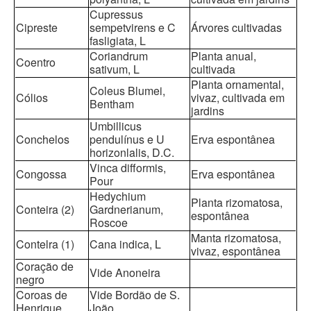
Cupressus
Cipreste
sempetvirens e C
Árvores cultivadas
fasligiata, L
Coriandrum
Planta anual,
Coentro
sativum, L
cultivada
Planta ornamental,
Coleus Blumei,
Cólios
vivaz, cultivada em
Bentham
jardins
Umbillicus
Conchelos
pendulínus e U
Erva espontânea
horizonlalis, D.C.
Vinca difformis,
Congossa
Erva espontânea
Pour
Hedychium
Planta rizomatosa,
Conteira (2)
Gardnerianum,
espontânea
Roscoe
Manta rizomatosa,
Contelra (1)
Cana indica, L
vivaz, espontânea
Coração de
Vide Anoneira
negro
Coroas de
Vide Bordão de S.
Henrique
João