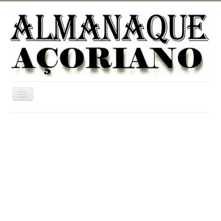
Ativar/Desativar
navegação
Home
ASTRONOMIA
JARDINAGEM
CATEGORIAS
UTILIDADES
INFORMAÇÃO
DICIONÁRIO RURAL