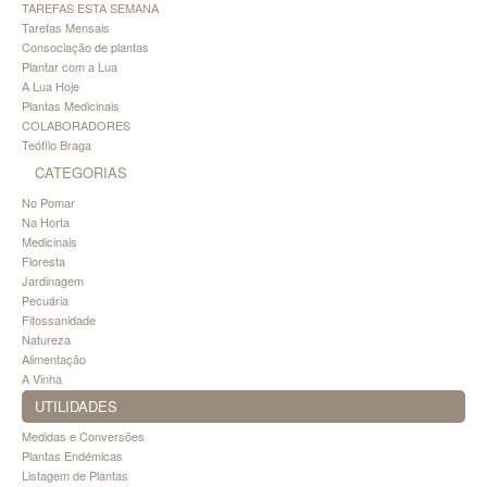
TAREFAS ESTA SEMANA
Tarefas Mensais
Consociação de plantas
Plantar com a Lua
A Lua Hoje
Plantas Medicinais
COLABORADORES
Teófilo Braga
CATEGORIAS
No Pomar
Na Horta
Medicinais
Floresta
Jardinagem
Pecuária
Fitossanidade
Natureza
Alimentação
A Vinha
UTILIDADES
Medidas e Conversões
Plantas Endémicas
Listagem de Plantas