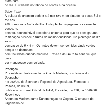
outra hora
do dia. É utilizada no fabrico de licores e na doçaria.
Saber Fazer
A cultura da anoneira pode ir até aos 550 m de altitude na costa Sul e
até aos
280 m na costa Norte da ilha. Esta planta propaga-se por semente
sendo, no
entanto, aconselhável proceder à enxertia para que se consiga uma
frutificação precoce e frutos de melhor qualidade. Na plantação utiliza-
se um
compasso de 5 x 4 m. Os frutos devem ser colhidos ainda verdes
porque se destacam
com facilidade quando maduros. Trata-se de um fruto sensível que
deve
ser manuseado com cuidado.
Produção
Produzida exclusivamente na ilha da Madeira, nos termos do
Despacho
n.o 212/98, da Secretaria Regional de Agricultura, Florestas e
Pescas, de 08/09,
publicado no Jornal Oficial da RAM, 2.a série, n.o 178, de 16/09/98.
Reconhece
Anona da Madeira como Denominação de Origem. O estatuto de
Organismo de