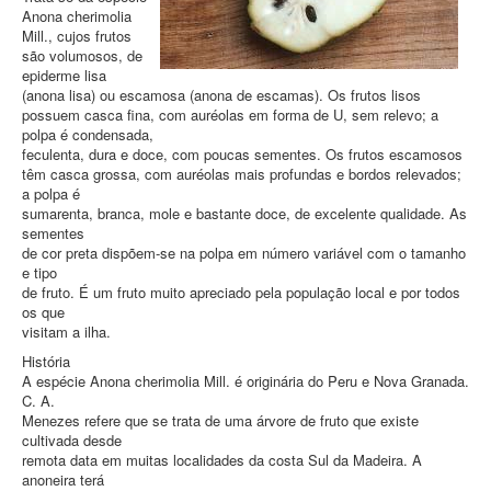
Anona cherimolia
Mill., cujos frutos
são volumosos, de
epiderme lisa
(anona lisa) ou escamosa (anona de escamas). Os frutos lisos
possuem casca fina, com auréolas em forma de U, sem relevo; a
polpa é condensada,
feculenta, dura e doce, com poucas sementes. Os frutos escamosos
têm casca grossa, com auréolas mais profundas e bordos relevados;
a polpa é
sumarenta, branca, mole e bastante doce, de excelente qualidade. As
sementes
de cor preta dispõem-se na polpa em número variável com o tamanho
e tipo
de fruto. É um fruto muito apreciado pela população local e por todos
os que
visitam a ilha.
História
A espécie Anona cherimolia Mill. é originária do Peru e Nova Granada.
C. A.
Menezes refere que se trata de uma árvore de fruto que existe
cultivada desde
remota data em muitas localidades da costa Sul da Madeira. A
anoneira terá