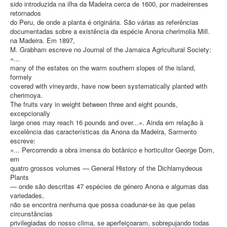
sido introduzida na ilha da Madeira cerca de 1600, por madeirenses
retornados
do Peru, de onde a planta é originária. São várias as referências
documentadas sobre a existência da espécie Anona cherimolia Mill.
na Madeira. Em 1897,
M. Grabham escreve no Journal of the Jamaica Agricultural Society:
«...
many of the estates on the warm southern slopes of the island,
formely
covered with vineyards, have now been systematically planted with
cherimoya.
The fruits vary in weight between three and eight pounds,
excepcionally
large ones may reach 16 pounds and over...». Ainda em relação à
excelência das características da Anona da Madeira, Sarmento
escreve:
«... Percorrendo a obra imensa do botânico e horticultor George Dom,
em
quatro grossos volumes — General History of the Dichlamydeous
Plants
— onde são descritas 47 espécies de género Anona e algumas das
variedades,
não se encontra nenhuma que possa coadunar-se às que pelas
circunstâncias
privilegiadas do nosso clima, se aperfeiçoaram, sobrepujando todas