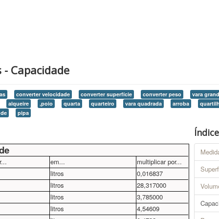
 - Capacidade
as
converter velocidade
converter superfície
converter peso
vara gran
alqueire
,poio
quarta
quarteiro
vara quadrada
arroba
quartil
ude
pipa
Índic
de
Medid
...
em...
multiplicar por...
Superf
litros
0,016837
litros
28,317000
Volum
litros
3,785000
Capac
litros
4,54609