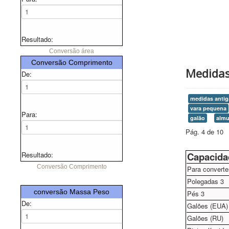
Resultado:
Conversão área
Conversão Comprimento
Medidas
De:
medidas antig
vara pequena
Para:
galão
alm
Pág. 4 de 10
Resultado:
Capacida
Conversão Comprimento
Para converter
Polegadas 3
conversão Massa Peso
Pés 3
De:
Galões (EUA)
Galões (RU)