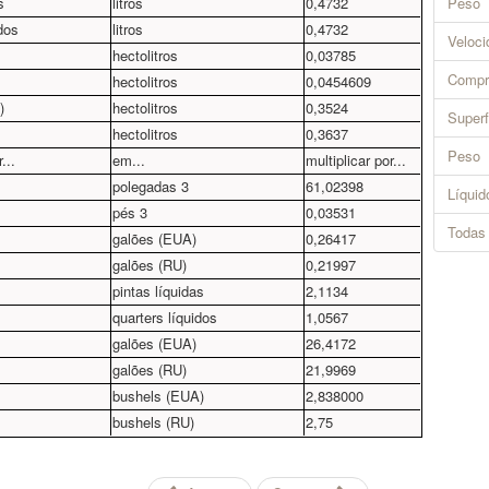
s
litros
0,4732
Peso
dos
litros
0,4732
Veloc
hectolitros
0,03785
Compr
hectolitros
0,0454609
)
hectolitros
0,3524
Superf
hectolitros
0,3637
Peso
...
em...
multiplicar por...
polegadas 3
61,02398
Líquid
pés 3
0,03531
Todas
galões (EUA)
0,26417
galões (RU)
0,21997
pintas líquidas
2,1134
quarters líquidos
1,0567
galões (EUA)
26,4172
galões (RU)
21,9969
bushels (EUA)
2,838000
bushels (RU)
2,75