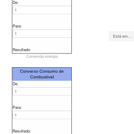
De:
Para:
Está em...
Resultado:
Conversão energia
Converso Consumo de
Combustível
De:
Para:
Resultado: