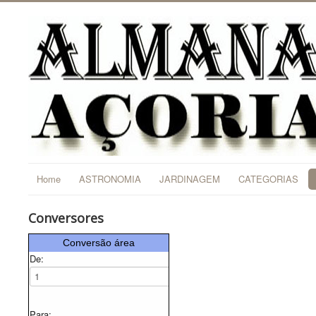
Home
ASTRONOMIA
JARDINAGEM
CATEGORIAS
Conversores
Conversão área
De:
Para: