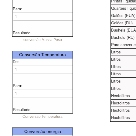
Pintas líquida
Quarters líqui
Para:
Galões (EUA)
Galões (RU)
Bushels (EUA
Resultado:
Bushels (RU)
conversão Massa Peso
Para converter
Litros
Conversão Temperatura
Litros
De:
Litros
Litros
Litros
Para:
Litros
Hectolitros
Hectolitros
Resultado:
Hectolitros
Conversão Temperatura
Hectolitros
Conversão energia