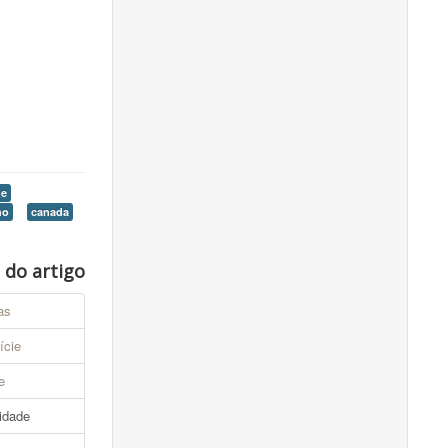
de
ho
canada
e do artigo
as
ície
e
idade